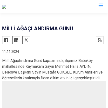
Balıkesir
MİLLİ AĞAÇLANDIRMA GÜNÜ
Ayvalık
Havran
Balya
İvrindi
11.11.2024
Bandırma
Kepsut
Bigadiç
Manyas
Milli Ağaçlandırma Günü kapsamında; ilçemiz Babaköy
mahallesinde Kaymakam Sayın Mehmet Halis AYDIN,
Burhaniye
Marmara
Belediye Başkanı Sayın Mustafa GÖKSEL, Kurum Amirleri ve
Dursunbey
Savaştepe
öğrencilerin katılımıyla fidan dikim etkinliği gerçekleştirildi.
Edremit
Sındırgı
Erdek
Susurluk
Gömeç
Karesi
Gönen
Altıeylül