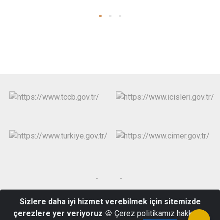
Sizlere daha iyi hizmet verebilmek için sitemizde
Fethibey Mahallesi, Atatürk Cad. No:212 10440 Bigadiç/Balıkesir
çerezlere yer veriyoruz
🍪 Çerez politikamız hakkında
(0266) 614 36 11