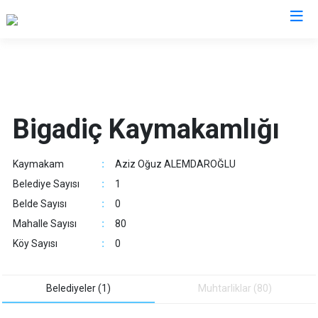
Balıkesir
Ayvalık
Havran
Bigadiç Kaymakamlığı
Balya
İvrindi
Bandırma
Kepsut
Kaymakam
:
Aziz Oğuz ALEMDAROĞLU
Bigadiç
Manyas
Belediye Sayısı
:
1
Burhaniye
Marmara
Belde Sayısı
:
0
Dursunbey
Savaştepe
Mahalle Sayısı
:
80
Edremit
Sındırgı
Köy Sayısı
:
0
Erdek
Susurluk
Gömeç
Karesi
Belediyeler (1)
Muhtarliklar (80)
Gönen
Altıeylül