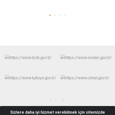
Sizlere daha iyi hizmet verebilmek için sitemizde
Fethibey Mahallesi, Atatürk Cad. No:212 10440 Bigadiç/Balıkesir