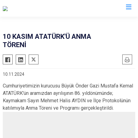
Balıkesir
10 KASIM ATATÜRK'Ü ANMA
TÖRENİ
Ayvalık
Havran
Balya
İvrindi
Bandırma
Kepsut
10.11.2024
Bigadiç
Manyas
Cumhuriyetimizin kurucusu Büyük Önder Gazi Mustafa Kemal
Burhaniye
Marmara
ATATÜRK'ün aramızdan ayrılışının 86. yıldönümünde;
Dursunbey
Savaştepe
Kaymakam Sayın Mehmet Halis AYDIN ve İlçe Protokolünün
Edremit
Sındırgı
katılımıyla Anma Töreni ve Programı gerçekleştirildi.
Erdek
Susurluk
Gömeç
Karesi
Gönen
Altıeylül